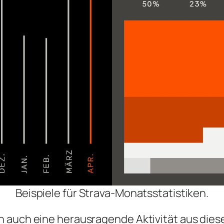
Beispiele für Strava-Monatsstatistiken.
n auch eine herausragende Aktivität aus di