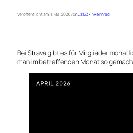
Veröffentlicht am
11. Mai 2026
von
Liz1337
in
Rennrad
Bei Strava gibt es für Mitglieder monat
man im betreffenden Monat so gemacht 