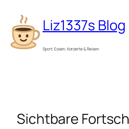
Zum
Inhalt
Liz1337s Blog
springen
Sport, Essen, Konzerte & Reisen
Sichtbare Fortsch