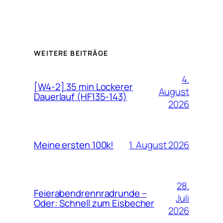
WEITERE BEITRÄGE
4.
[W4-2] 35 min Lockerer
August
Dauerlauf (HF135-143)
2026
1. August 2026
Meine ersten 100k!
28.
Feierabendrennradrunde –
Juli
Oder: Schnell zum Eisbecher
2026