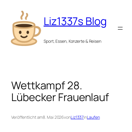
Zum
Inhalt
Liz1337s Blog
springen
Sport, Essen, Konzerte & Reisen
Wettkampf 28.
Lübecker Frauenlauf
Veröffentlicht am
8. Mai 2026
von
Liz1337
in
Laufen