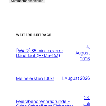
WEITERE BEITRÄGE
4.
[W4-2] 35 min Lockerer
August
Dauerlauf (HF135-143)
2026
1. August 2026
Meine ersten 100k!
28.
Feierabendrennradrunde –
Juli
Oder: Schnell zum Eisbecher