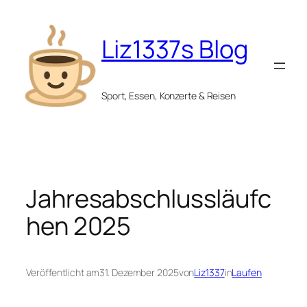
Zum
Inhalt
Liz1337s Blog
springen
Sport, Essen, Konzerte & Reisen
Jahresabschlussläufc
hen 2025
Veröffentlicht am
31. Dezember 2025
von
Liz1337
in
Laufen