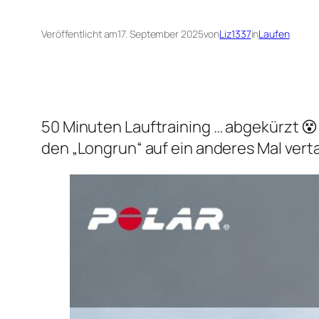
Veröffentlicht am
17. September 2025
von
Liz1337
in
Laufen
50 Minuten Lauftraining … abgekürzt 😵
den „Longrun“ auf ein anderes Mal ver