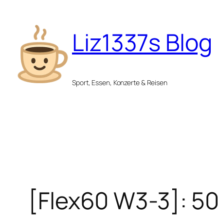
Zum
Inhalt
Liz1337s Blog
springen
Sport, Essen, Konzerte & Reisen
[Flex60 W3-3]: 50