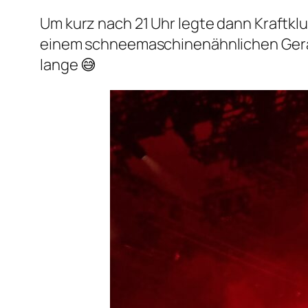
Um kurz nach 21 Uhr legte dann Kraftklu
einem schneemaschinenähnlichen Gerät 
lange 😅