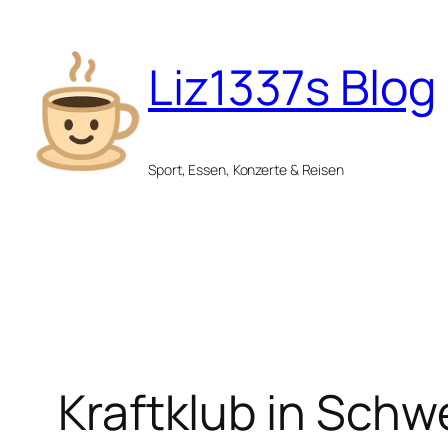
Zum
Inhalt
Liz1337s Blog
springen
Sport, Essen, Konzerte & Reisen
Kraftklub in Schw